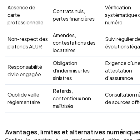
Absence de
Vérification
Contrats nuls,
carte
systématique 
pertes financières
professionnelle
numéro
Amendes,
Non-respect des
Suivi régulier d
contestations des
plafonds ALUR
évolutions léga
locataires
Obligation
Exigence d’un
Responsabilité
d’indemniser les
attestation
civile engagée
sinistres
d’assurance
Retards,
Oubli de veille
Consultation ré
contentieux non
réglementaire
de sources offi
maîtrisés
Avantages, limites et alternatives numérique
Confier la gestion à un professionnel offre des a