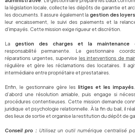
administrative
. Le gestionnaire prépare les baux confo
la législation locale, collecte les dépôts de garantie et ar
les documents. Il assure également la
gestion des loyer
leur encaissement, le suivi des paiements et la relan
d’impayés. Cette mission exige rigueur et discrétion.
La
gestion des charges et la maintenance
e
responsabilité permanente. Le gestionnaire coord
réparations urgentes, supervise
les interventions de ma
régulière et gère les réclamations des locataires. Il a
intermédiaire entre propriétaire et prestataires.
Enfin, le gestionnaire gère les
litiges et les impayés
d’abord une résolution amiable, puis engage si néces
procédures contentieuses. Cette mission demande con
juridique et psychologie relationnelle. À la fin du bail, il réa
des lieux de sortie et organise la restitution du dépôt de ga
Conseil pro :
Utilisez un outil numérique centralisé po