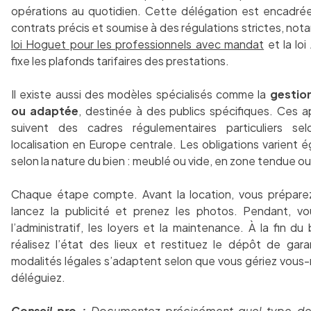
opérations au quotidien. Cette délégation est encadré
contrats précis et soumise à des régulations strictes, n
loi Hoguet pour les professionnels avec mandat
et la loi
fixe les plafonds tarifaires des prestations.
Il existe aussi des modèles spécialisés comme la
gestion
ou adaptée
, destinée à des publics spécifiques. Ces 
suivent des cadres régulementaires particuliers sel
localisation en Europe centrale. Les obligations varient 
selon la nature du bien : meublé ou vide, en zone tendue ou
Chaque étape compte. Avant la location, vous préparez
lancez la publicité et prenez les photos. Pendant, v
l’administratif, les loyers et la maintenance. À la fin du 
réalisez l’état des lieux et restituez le dépôt de gara
modalités légales s’adaptent selon que vous gériez vou
déléguiez.
Conseil pro :
Documentez précisément quel type de