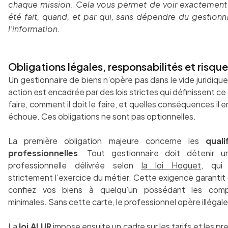
chaque mission. Cela vous permet de voir exactement
été fait, quand, et par qui, sans dépendre du gestionn
l’information.
Obligations légales, responsabilités et risqu
Un gestionnaire de biens n’opère pas dans le vide juridiqu
action est encadrée par des lois strictes qui définissent ce 
faire, comment il doit le faire, et quelles conséquences il en
échoue. Ces obligations ne sont pas optionnelles.
La première obligation majeure concerne les
quali
professionnelles
. Tout gestionnaire doit détenir u
professionnelle délivrée selon
la loi Hoguet
, qui
strictement l’exercice du métier. Cette exigence garantit
confiez vos biens à quelqu’un possédant les com
minimales. Sans cette carte, le professionnel opère illéga
La
loi ALUR
impose ensuite un cadre sur les tarifs et les pr