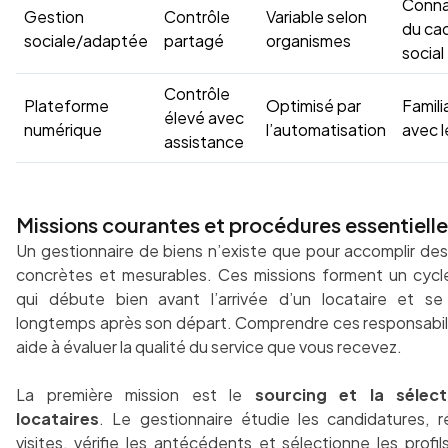
Conna
Gestion
Contrôle
Variable selon
du ca
sociale/adaptée
partagé
organismes
social
Contrôle
Plateforme
Optimisé par
Famili
élevé avec
numérique
l’automatisation
avec l
assistance
Missions courantes et procédures essentiell
Un gestionnaire de biens n’existe que pour accomplir des
concrètes et mesurables. Ces missions forment un cycl
qui débute bien avant l’arrivée d’un locataire et se
longtemps après son départ. Comprendre ces responsabil
aide à évaluer la qualité du service que vous recevez.
La première mission est le
sourcing et la sélec
locataires
. Le gestionnaire étudie les candidatures, ré
visites, vérifie les antécédents et sélectionne les profil