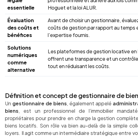
légale
professionnelle et adhère aux lois comme
essentielle
Hoguet et la loi ALUR.
Évaluation
Avant de choisir un gestionnaire, évaluez
des coûts et
coûts de gestion par rapport au temps 
bénéfices
l’expertise fournis.
Solutions
Les plateformes de gestion locative en 
numériques
offrent une transparence et un contrôle
comme
tout en réduisant les coûts.
alternative
Définition et concept de gestionnaire de bie
Un
gestionnaire de biens
, également appelé
administr
biens
, est un professionnel de l’immobilier mandaté
propriétaires pour prendre en charge la gestion complète
biens locatifs. Son rôle va bien au-delà de la simple col
loyers. Il agit comme un intermédiaire stratégique entre v