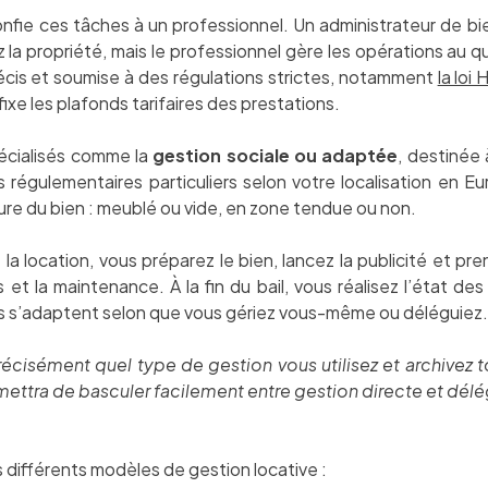
nfie ces tâches à un professionnel. Un administrateur de b
z la propriété, mais le professionnel gère les opérations au 
cis et soumise à des régulations strictes, notamment
la loi
 fixe les plafonds tarifaires des prestations.
pécialisés comme la
gestion sociale ou adaptée
, destinée 
régulementaires particuliers selon votre localisation en Eu
ure du bien : meublé ou vide, en zone tendue ou non.
 location, vous préparez le bien, lancez la publicité et pr
rs et la maintenance. À la fin du bail, vous réalisez l’état de
es s’adaptent selon que vous gériez vous-même ou déléguiez.
isément quel type de gestion vous utilisez et archivez to
ettra de basculer facilement entre gestion directe et délé
 différents modèles de gestion locative :