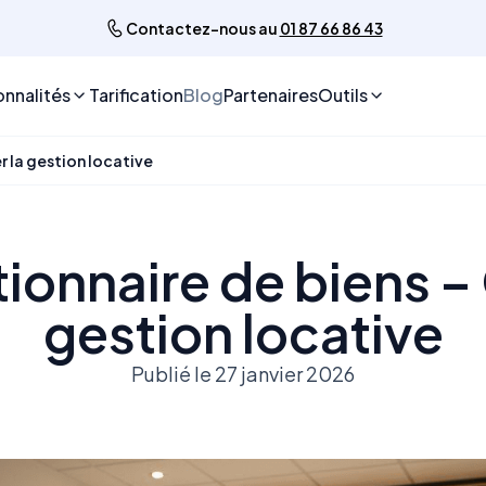
Contactez-nous au
01 87 66 86 43
onnalités
Tarification
Blog
Partenaires
Outils
r la gestion locative
ionnaire de biens –
gestion locative
Publié le 27 janvier 2026