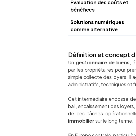
Évaluation des coûts et
bénéfices
Solutions numériques
comme alternative
Définition et concept d
Un
gestionnaire de biens
, 
par les propriétaires pour pre
simple collecte des loyers. Il
administratifs, techniques et f
Cet intermédiaire endosse des
bail, encaissement des loyers,
de ces tâches opérationnelle
immobilier
sur le long terme.
En Europe centrale, particuliè