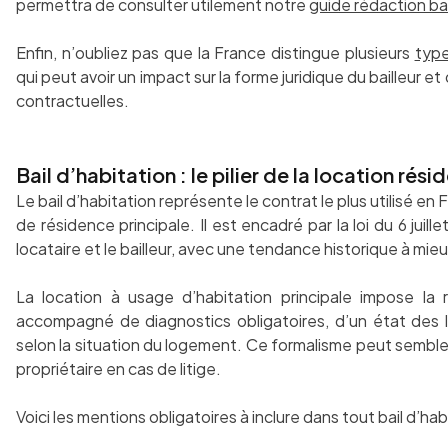
permettra de consulter utilement notre
guide rédaction bai
Enfin, n’oubliez pas que la France distingue plusieurs
type
qui peut avoir un impact sur la forme juridique du bailleur e
contractuelles.
Bail d’habitation : le pilier de la location résid
Le bail d’habitation représente le contrat le plus utilisé en
de résidence principale. Il est encadré par la loi du 6 juille
locataire et le bailleur, avec une tendance historique à mie
La location à usage d’habitation principale impose la r
accompagné de diagnostics obligatoires, d’un état des l
selon la situation du logement. Ce formalisme peut sembler 
propriétaire en cas de litige.
Voici les mentions obligatoires à inclure dans tout bail d’hab