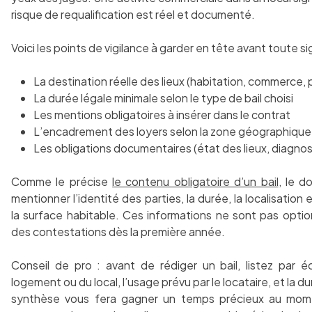
risque de requalification est réel et documenté.
Voici les points de vigilance à garder en tête avant toute si
La destination réelle des lieux (habitation, commerce, p
La durée légale minimale selon le type de bail choisi
Les mentions obligatoires à insérer dans le contrat
L’encadrement des loyers selon la zone géographique
Les obligations documentaires (état des lieux, diagnost
Comme le précise
le contenu obligatoire d’un bail
, le 
mentionner l’identité des parties, la durée, la localisatio
la surface habitable. Ces informations ne sont pas optio
des contestations dès la première année.
Conseil de pro : avant de rédiger un bail, listez par é
logement ou du local, l’usage prévu par le locataire, et la 
synthèse vous fera gagner un temps précieux au mome