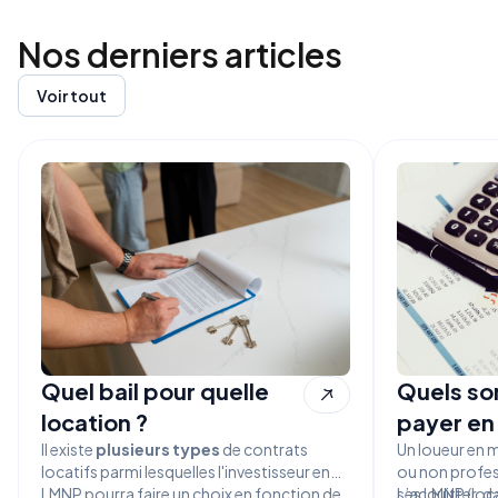
Nos derniers
articles
Voir tout
Quel bail pour quelle
Quels son
location ?
payer en
Il existe
plusieurs types
de contrats
Un loueur en 
locatifs parmi lesquelles l'investisseur en
ou non profes
LMNP pourra faire un choix en fonction de
s’acquitter, d
Les LMNP (loc