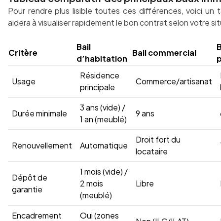
Pour rendre plus lisible toutes ces différences, voici un
aidera à visualiser rapidement le bon contrat selon votre si
Bail
B
Critère
Bail commercial
d’habitation
p
Résidence
Usage
Commerce/artisanat
principale
3 ans (vide) /
Durée minimale
9 ans
1 an (meublé)
Droit fort du
Renouvellement
Automatique
locataire
1 mois (vide) /
Dépôt de
2 mois
Libre
garantie
(meublé)
Encadrement
Oui (zones