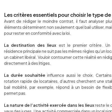
Les critères essentiels pour choisir le type de 
Avant de rédiger le moindre contrat, il faut analyser plu
éléments déterminent non seulement quel bail utiliser, ma
pour rester en conformité avec la loi.
La destination des lieux
est le premier critère. Un
résidence principale ne suit pas les mêmes règles qu’un lo
un cabinet libéral. Vouloir contourner cette réalité en réd
directement à des litiges.
La durée souhaitée
influence aussi le choix. Certains
rotation rapide de locataires, d’autres cherchent une stab
bail mobilité, par exemple, répond à un besoin de flexibi
permet pas.
La nature de l’activité exercée dans les lieux
reste le 
yeux des juges. Une activité commerciale dans un local sign