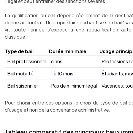
illégal et peut entraîner des sanctions sévères.
La qualification du bail dépend réellement de la destin
donné au contrat. Un propriétaire qui baptise son bail “sais
vit toute l’année s’expose à une requalification auto
classique.
Type de bail
Durée minimale
Usage princip
Bail professionnel
6 ans
Professions li
Bail mobilité
1 à 10 mois
Étudiants, mis
Bail saisonnier
Pas de minimum légal
Vacances, tou
Pour choisir entre ces options, le choix du type de bail doi
d’usage et non de la convenance administrative.
Tableau comparatif des principaux baux imm