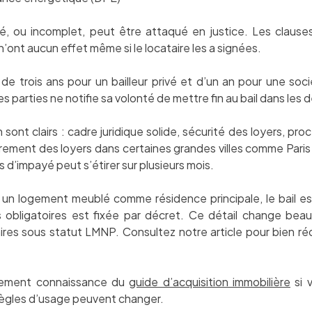
igé, ou incomplet, peut être attaqué en justice. Les claus
s n’ont aucun effet même si le locataire les a signées.
de trois ans pour un bailleur privé et d’un an pour une soc
parties ne notifie sa volonté de mettre fin au bail dans les d
 sont clairs : cadre juridique solide, sécurité des loyers, pr
rement des loyers dans certaines grandes villes comme Paris ou
 d’impayé peut s’étirer sur plusieurs mois.
z un logement meublé comme résidence principale, le bail e
les obligatoires est fixée par décret. Ce détail change be
res sous statut LMNP. Consultez notre article pour bien rédi
alement connaissance du
guide d’acquisition immobilière
si 
 règles d’usage peuvent changer.