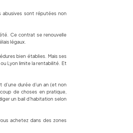
es abusives sont réputées non
iété. Ce contrat se renouvelle
élais légaux.
océdures bien établies. Mais ses
 Lyon limite la rentabilité. Et
st d’une durée d’un an (et non
aucoup de choses en pratique,
ger un bail d’habitation selon
vous achetez dans des zones