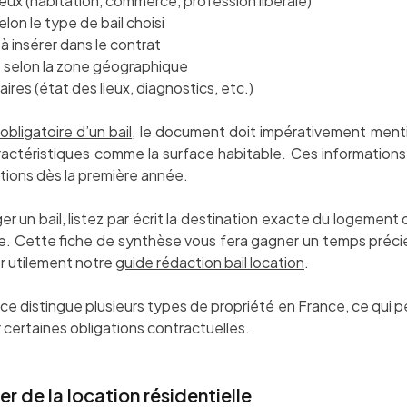
lieux (habitation, commerce, profession libérale)
lon le type de bail choisi
à insérer dans le contrat
 selon la zone géographique
res (état des lieux, diagnostics, etc.)
obligatoire d’un bail
, le document doit impérativement mentio
caractéristiques comme la surface habitable. Ces information
tions dès la première année.
er un bail, listez par écrit la destination exacte du logement o
tée. Cette fiche de synthèse vous fera gagner un temps préc
r utilement notre
guide rédaction bail location
.
nce distingue plusieurs
types de propriété en France
, ce qui 
ur certaines obligations contractuelles.
lier de la location résidentielle