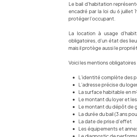
Le bail d’habitation représente
encadré par la loi du 6 juillet
protéger l’occupant.
La location à usage d’habit
obligatoires, d’un état des li
mais il protège aussi le propriét
Voici les mentions obligatoires 
L’identité complète des p
L’adresse précise du log
La surface habitable en m²
Le montant du loyer et les
Le montant du dépôt de g
La durée du bail (3 ans po
La date de prise d’effet
Les équipements et annex
Le diagnostic de perform