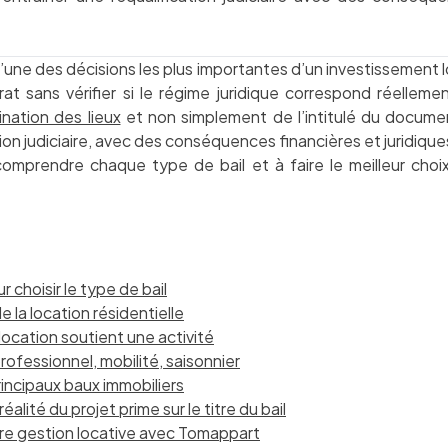
t l’une des décisions les plus importantes d’un investissement
at sans vérifier si le régime juridique correspond réellemen
nation des lieux
et non simplement de l’intitulé du documen
ion judiciaire, avec des conséquences financières et juridique
à comprendre chaque type de bail et à faire le meilleur choi
r choisir le type de bail
 de la location résidentielle
 location soutient une activité
rofessionnel, mobilité, saisonnier
incipaux baux immobiliers
éalité du projet prime sur le titre du bail
otre gestion locative avec Tomappart