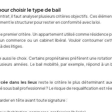
pour choisir le type de bail
ntrat, il faut analyser plusieurs critères objectifs. Ces élé
omment le structurer pour rester en conformité avec la loi.
le premier critère. Un appartement utilisé comme résidence p
t un commerce ou un cabinet libéral. Vouloir contourner cett
 des litiges.
 aussi le choix. Certains propriétaires préfèrent une rotation
usieurs années. Le bail mobilité, par exemple, répond à un be
rcée dans les lieux
reste le critère le plus déterminant au
é sous bail professionnel ? Le risque de requalification est r
 garder en tête avant toute signature :