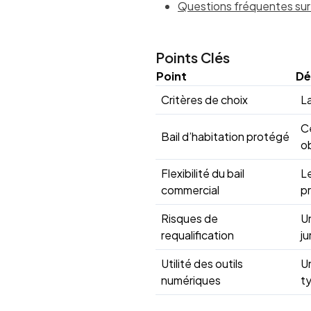
Questions fréquentes sur 
Points Clés
Point
Dé
Critères de choix
La
Ce
Bail d’habitation protégé
ob
Flexibilité du bail
Le
commercial
p
Risques de
Un
requalification
ju
Utilité des outils
Un
numériques
t