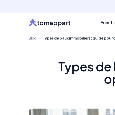
tomappart
Foncti
Blog
>
Types de baux immobiliers : guide pour 
Types de 
o