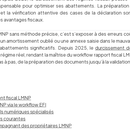
ispensable pour optimiser ses abattements. La préparation 
 et la vérification attentive des cases de la déclaration so
es avantages fiscaux.
LMNP sans méthode précise, c’est s’exposer à des erreurs c
 un amortissement oublié ou une annexe saisie dans le mauva
abattements significatifs. Depuis 2025, le
durcissement d
 régime réel, rendant la maîtrise du workflow rapport fiscal L
 pas, de la préparation des documents jusqu’à la validation 
nt fiscal LMNP
NP via le workflow EFI
ls numériques spécialisés
urs courantes
compagnant des propriétaires LMNP