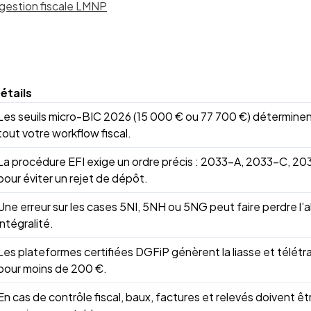
 gestion fiscale LMNP
étails
Les seuils micro-BIC 2026 (15 000 € ou 77 700 €) déterminen
tout votre workflow fiscal.
La procédure EFI exige un ordre précis : 2033-A, 2033-C, 20
pour éviter un rejet de dépôt.
Une erreur sur les cases 5NI, 5NH ou 5NG peut faire perdre l’
intégralité.
Les plateformes certifiées DGFiP génèrent la liasse et télét
pour moins de 200 €.
En cas de contrôle fiscal, baux, factures et relevés doivent êt