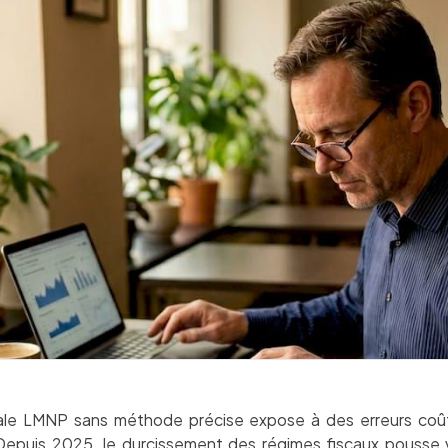
scale LMNP sans méthode précise expose à des erreurs coû
epuis 2025, le durcissement des régimes fiscaux pousse ve