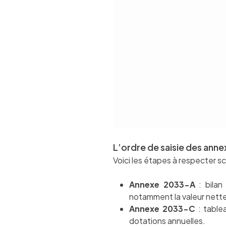
L’ordre de saisie des ann
Voici les étapes à respecter 
Annexe 2033-A
: bilan 
notamment la valeur nett
Annexe 2033-C
: table
dotations annuelles.