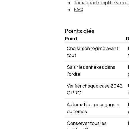
Tomappart simplifie votre
FAQ
Points clés
Point
D
Choisir son régime avant
tout
Saisir les annexes dans
l’ordre
Vérifier chaque case 2042
C PRO
Automatiser pour gagner
du temps
Conserver tous les