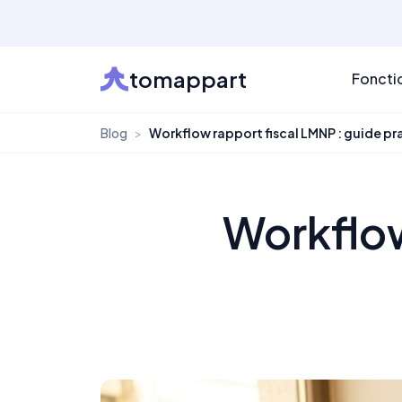
tomappart
Foncti
Blog
>
Workflow rapport fiscal LMNP : guide p
Workflow