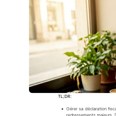
TL;DR:
Gérer sa déclaration fi
redressements majeurs. D