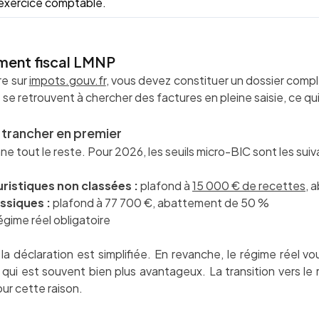
exercice comptable.
ment fiscal LMNP
re sur
impots.gouv.fr
, vous devez constituer un dossier comp
e retrouvent à chercher des factures en pleine saisie, ce qu
 trancher en premier
e tout le reste. Pour 2026, les seuils micro-BIC sont les suiv
ristiques non classées :
plafond à
15 000 € de recettes
, 
ssiques :
plafond à 77 700 €, abattement de 50 %
égime réel obligatoire
 la déclaration est simplifiée. En revanche, le régime réel 
qui est souvent bien plus avantageux. La transition vers le 
ur cette raison.