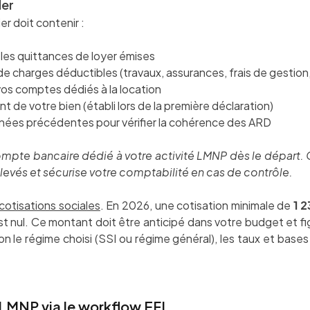
ler
er doit contenir :
 les quittances de loyer émises
e charges déductibles (travaux, assurances, frais de gestion,
vos comptes dédiés à la location
 de votre bien (établi lors de la première déclaration)
années précédentes pour vérifier la cohérence des ARD
mpte bancaire dédié à votre activité LMNP dès le départ.
levés et sécurise votre comptabilité en cas de contrôle.
cotisations sociales
. En 2026, une cotisation minimale de
1 
est nul. Ce montant doit être anticipé dans votre budget et fi
n le régime choisi (SSI ou régime général), les taux et bases
 LMNP via le workflow EFI