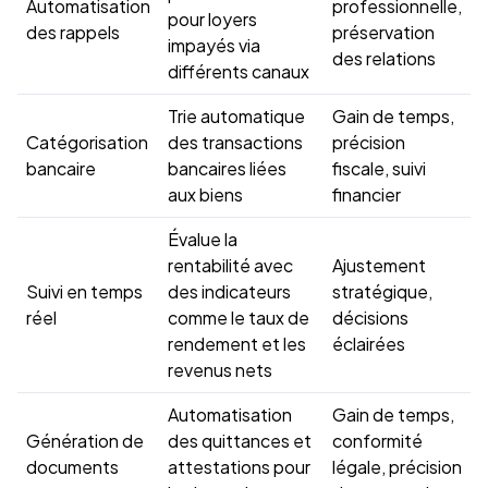
Automatisation
professionnelle,
pour loyers
des rappels
préservation
impayés via
des relations
différents canaux
Trie automatique
Gain de temps,
Catégorisation
des transactions
précision
bancaire
bancaires liées
fiscale, suivi
aux biens
financier
Évalue la
rentabilité avec
Ajustement
Suivi en temps
des indicateurs
stratégique,
réel
comme le taux de
décisions
rendement et les
éclairées
revenus nets
Automatisation
Gain de temps,
Génération de
des quittances et
conformité
documents
attestations pour
légale, précision