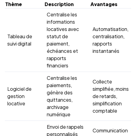
Thème
Description
Avantages
Centralise les
informations
locatives avec
Automatisation,
Tableau de
statut de
centralisation,
suivi digital
paiement,
rapports
échéances et
instantanés
rapports
financiers
Centralise les
Collecte
paiements,
Logiciel de
simplifiée, moins
génère des
gestion
de retards,
quittances,
locative
simplification
archivage
comptable
numérique
Envoi de rappels
Communication
personnalisés