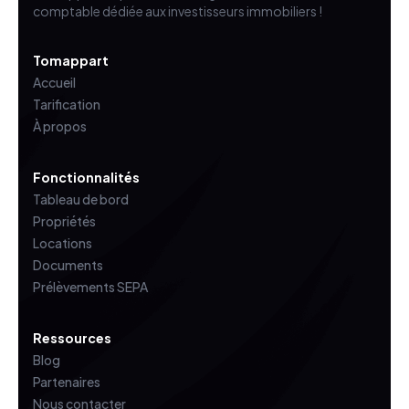
comptable dédiée aux investisseurs immobiliers !
Tomappart
Accueil
Tarification
À propos
Fonctionnalités
Tableau de bord
Propriétés
Locations
Documents
Prélèvements SEPA
Ressources
Blog
Partenaires
Nous contacter