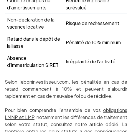
Oubli de charges ou
Bénéfice imposable
d’amortissements
surévalué
Non-déclaration de la
Risque de redressement
vacance locative
Retard dans le dépôt de
Pénalité de 10% minimum
la liasse
Absence
Irrégularité de l’activité
d’immatriculation SIRET
Selon
leboninvestisseur.com
, les pénalités en cas de
retard commencent à 10% et peuvent s’alourdir
rapidement en cas de mauvaise foi ou de récidive.
Pour bien comprendre l’ensemble de vos
obligations
LMNP et LMP
, notamment les différences de traitement
selon votre statut, consultez notre article dédié. La
frontière entre les deux statuts a des conséquences