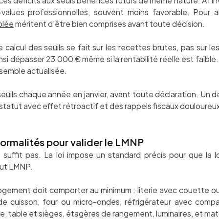
s déficits aux seuls bénéfices futurs de même nature. À l’in
alues professionnelles, souvent moins favorable. Pour alle
blée
méritent d’être bien comprises avant toute décision.
 calcul des seuils se fait sur les recettes brutes, pas sur l
insi dépasser 23 000 € même si la rentabilité réelle est faibl
semble actualisée.
 seuils chaque année en janvier, avant toute déclaration. Un
atut avec effet rétroactif et des rappels fiscaux douloureu
formalités pour valider le LMNP
suffit pas. La loi impose un standard précis pour que la
tut LMNP.
 logement doit comporter au minimum : literie avec couette o
e cuisson, four ou micro-ondes, réfrigérateur avec compar
ine, table et sièges, étagères de rangement, luminaires, et ma