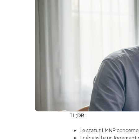
TL;DR:
Le statut LMNP concerne 
Il nécessite un logement c