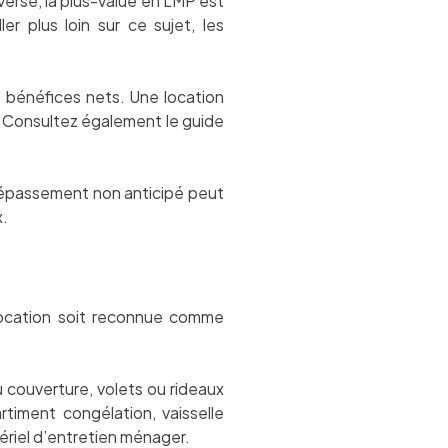
verse, la plus-value en LMP est
r plus loin sur ce sujet, les
es bénéfices nets. Une location
e. Consultez également le guide
 dépassement non anticipé peut
x.
 location soit reconnue comme
u couverture, volets ou rideaux
timent congélation, vaisselle
tériel d’entretien ménager.