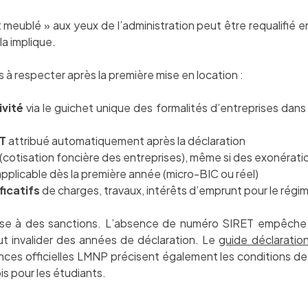
eublé » aux yeux de l’administration peut être requalifié en
a implique.
s à respecter après la première mise en location :
ivité
via le guichet unique des formalités d’entreprises dans l
ET
attribué automatiquement après la déclaration
(cotisation foncière des entreprises), même si des exonérati
pplicable dès la première année (micro-BIC ou réel)
ficatifs
de charges, travaux, intérêts d’emprunt pour le régim
ose à des sanctions. L’absence de numéro SIRET empêche
ut invalider des années de déclaration. Le
guide déclarati
ences officielles LMNP précisent également les conditions de
ois pour les étudiants.