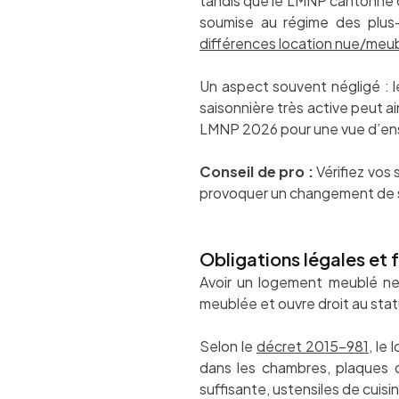
tandis que le LMNP cantonne ce
soumise au régime des plus-v
différences location nue/meu
Un aspect souvent négligé : le
saisonnière très active peut a
LMNP 2026 pour une vue d’en
Conseil de pro :
Vérifiez vos
provoquer un changement de st
Obligations légales et 
Avoir un logement meublé ne 
meublée et ouvre droit au sta
Selon le
décret 2015-981
, le
dans les chambres, plaques d
suffisante, ustensiles de cuis