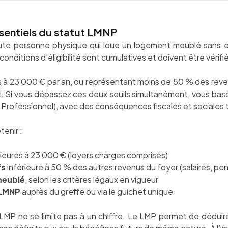
essentiels du statut LMNP
e personne physique qui loue un logement meublé sans en f
conditions d’éligibilité sont cumulatives et doivent être véri
s
à 23 000 € par an, ou représentant moins de 50 % des revenu
tut. Si vous dépassez ces deux seuils simultanément, vous ba
Professionnel), avec des conséquences fiscales et sociales t
tenir :
rieures à 23 000 € (loyers charges comprises)
fs
inférieure à 50 % des autres revenus du foyer (salaires, pen
meublé
, selon les critères légaux en vigueur
 LMNP
auprès du greffe ou via le guichet unique
MP ne se limite pas à un chiffre. Le LMP permet de déduire 