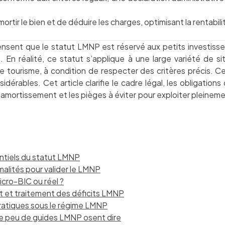
rtir le bien et de déduire les charges, optimisant la rentabili
nsent que le statut LMNP est réservé aux petits investisse
En réalité, ce statut s’applique à une large variété de si
 tourisme, à condition de respecter des critères précis. C
dérables. Cet article clarifie le cadre légal, les obligations
’amortissement et les pièges à éviter pour exploiter pleinem
entiels du statut LMNP
malités pour valider le LMNP
cro-BIC ou réel ?
 et traitement des déficits LMNP
pratiques sous le régime LMNP
ue peu de guides LMNP osent dire