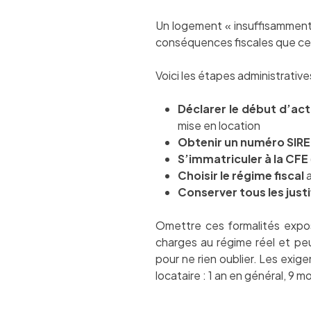
Un logement « insuffisamment m
conséquences fiscales que cel
Voici les étapes administrative
Déclarer le début d’act
mise en location
Obtenir un numéro SIR
S’immatriculer à la CFE
Choisir le régime fiscal
a
Conserver tous les justi
Omettre ces formalités exp
charges au régime réel et pe
pour ne rien oublier. Les exig
locataire : 1 an en général, 9 m