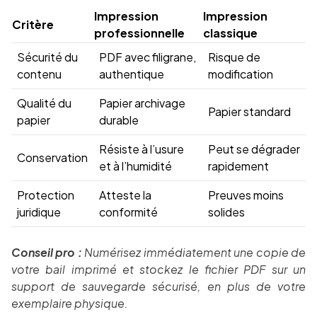
Impression
Impression
Critère
professionnelle
classique
Sécurité du
PDF avec filigrane,
Risque de
contenu
authentique
modification
Qualité du
Papier archivage
Papier standard
papier
durable
Résiste à l’usure
Peut se dégrader
Conservation
et à l’humidité
rapidement
Protection
Atteste la
Preuves moins
juridique
conformité
solides
Conseil pro :
Numérisez immédiatement une copie de
votre bail imprimé et stockez le fichier PDF sur un
support de sauvegarde sécurisé, en plus de votre
exemplaire physique.