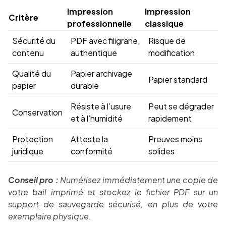
Impression
Impression
Critère
professionnelle
classique
Sécurité du
PDF avec filigrane,
Risque de
contenu
authentique
modification
Qualité du
Papier archivage
Papier standard
papier
durable
Résiste à l’usure
Peut se dégrader
Conservation
et à l’humidité
rapidement
Protection
Atteste la
Preuves moins
juridique
conformité
solides
Conseil pro :
Numérisez immédiatement une copie de
votre bail imprimé et stockez le fichier PDF sur un
support de sauvegarde sécurisé, en plus de votre
exemplaire physique.