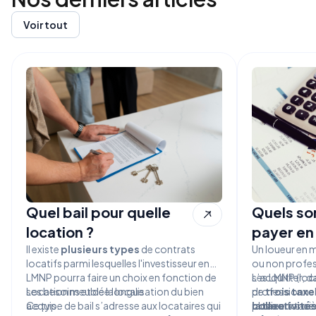
Voir tout
Quel bail pour quelle
Quels son
location ?
payer en
Il existe
plusieurs types
de contrats
Un loueur en 
locatifs parmi lesquelles l'investisseur en
ou non profes
LMNP pourra faire un choix en fonction de
s’acquitter, d
Les LMNP (loc
ses besoins et de la localisation du bien
Location meublée longue
de
professionnell
trois taxe
acquis.
Ce type de bail s’adresse aux locataires qui
collectivités
plusieurs taxes
la taxe
fonciè