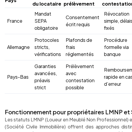
Pays
du locataire
prélèvement
contestatio
Mandat
Révocation
Consentement
France
SEPA
simple, délai
écrit requis
obligatoire
fixés
Protocoles
Plafonds de
Procédure
Allemagne
stricts,
frais
formelle via
vérifications
réglementés
banque
Garanties
Prélèvement
Rembourse
avancées,
avec
Pays-Bas
rapide en ca
préavis
contestation
d’erreur
strict
possible
Fonctionnement pour propriétaires LMNP et 
Les statuts LMNP (Loueur en Meublé Non Professionnel) e
(Société Civile Immobilière) offrent des approches disti