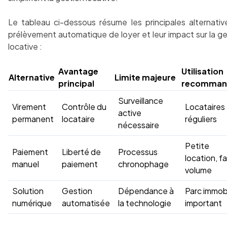
Le tableau ci-dessous résume les principales alternativ
prélèvement automatique de loyer et leur impact sur la g
locative :
Avantage
Utilisation
Alternative
Limite majeure
principal
recomman
Surveillance
Virement
Contrôle du
Locataires
active
permanent
locataire
réguliers
nécessaire
Petite
Paiement
Liberté de
Processus
location, fa
manuel
paiement
chronophage
volume
Solution
Gestion
Dépendance à
Parc immobi
numérique
automatisée
la technologie
important