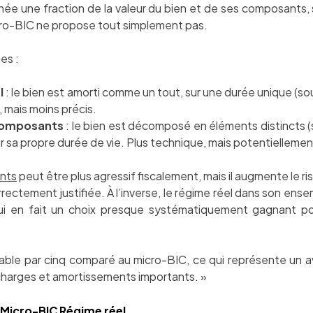
e une fraction de la valeur du bien et de ses composants, 
cro-BIC ne propose tout simplement pas.
es :
l
: le bien est amorti comme un tout, sur une durée unique (sou
 mais moins précis.
composants
: le bien est décomposé en éléments distincts (st
ur sa propre durée de vie. Plus technique, mais potentielleme
nts
peut être plus agressif fiscalement, mais il augmente le ris
ectement justifiée. À l’inverse, le régime réel dans son ensem
i en fait un choix presque systématiquement gagnant pou
osable par cinq comparé au micro-BIC, ce qui représente un 
charges et amortissements importants. »
Micro-BIC
Régime réel