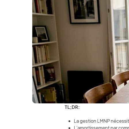
TL;DR:
La gestion LMNP nécessite 
L’amortissement par composa