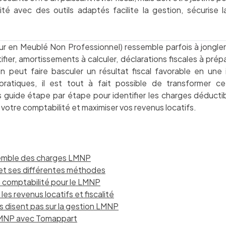
ité avec des outils adaptés facilite la gestion, sécurise 
 en Meublé Non Professionnel) ressemble parfois à jongler 
ier, amortissements à calculer, déclarations fiscales à prépar
n peut faire basculer un résultat fiscal favorable en une 
ratiques, il est tout à fait possible de transformer c
us guide étape par étape pour identifier les charges déducti
votre comptabilité et maximiser vos revenus locatifs.
nsemble des charges LMNP
 et ses différentes méthodes
la comptabilité pour le LMNP
es revenus locatifs et fiscalité
s disent pas sur la gestion LMNP
 LMNP avec Tomappart