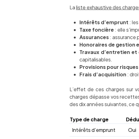
La
liste exhaustive des charg
Intérêts d’emprunt
: le
Taxe foncière
: elle s’im
Assurances
: assurance p
Honoraires de gestion 
Travaux d’entretien et
capitalisables.
Provisions pour risques
Frais d’acquisition
: dro
L’effet de ces charges sur v
charges dépasse vos recettes
des dix années suivantes, ce qu
Type de charge
Dédu
Intérêts d’emprunt
Oui