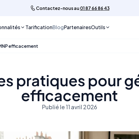
Contactez-nous au
01 87 66 86 43
onnalités
Tarification
Blog
Partenaires
Outils
 LMNP efficacement
res pratiques pour g
efficacement
Publié le 11 avril 2026