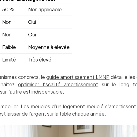
50 %
Non applicable
Non
Oui
Non
Oui
Faible
Moyenne à élevée
Limité
Très élevé
canismes concrets, le
guide amortissement LMNP
détaille les
uhaitez
optimiser fiscalité amortissement
sur le long te
ur l’autre est indispensable.
e mobilier. Les meubles d’un logement meublé s’amortissent
st laisser de l’argent sur la table chaque année.