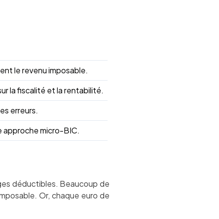
ment le revenu imposable.
a fiscalité et la rentabilité.
les erreurs.
ne approche micro-BIC.
arges déductibles. Beaucoup de
t imposable. Or, chaque euro de