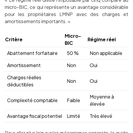
micro-BIC, ce qui représente un avantage considérable
pour les propriétaires LMNP avec des charges et
amortissements importants. »
Micro-
Critère
Régime réel
BIC
Abattement forfaitaire
50 %
Non applicable
Amortissement
Non
Oui
Charges réelles
Non
Oui
déductibles
Moyenne à
Complexité comptable
Faible
élevée
Avantage fiscal potentiel
Limité
Très élevé
Pour aller plus loin sur les mécanismes concrets, le
guide