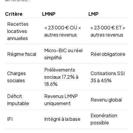
Critère
LMNP
LMP
Recettes
< 23 000 € OU <
> 23 000 € ET >
locatives
autres revenus
autres revenus
annuelles
Micro-BIC ou réel
Régime fiscal
Réel obligatoire
simplifié
Prélèvements
Charges
Cotisations SSI
sociaux 17,2% à
sociales
35 à 45%
18,6%
Déficit
Revenus LMNP
Revenu global
imputable
uniquement
Exonération
IFI
Intégré à la base
possible