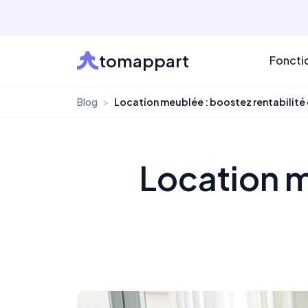
tomappart
Foncti
Blog
>
Location meublée : boostez rentabilité 
Location m