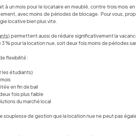
t à un mois pour le locataire en meublé, contre trois mois en 
idement, avec moins de périodes de blocage. Pour vous, propri
ie locative bien plus vite.
ants)
permettent aussi de réduire significativement la vacanc
 3 % pour la location nue, soit deux fois moins de périodes sa
 flexibilité :
r les étudiants)
1 mois
tée en fin de bail
eux fois plus faible
lutions du marché local
ne souplesse de gestion que la location nue ne peut pas égal