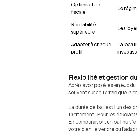
Optimisation
Le régim
fiscale
Rentabilité
Les loye
supérieure
Adapter à chaque
La locat
profil
investis
Flexibilité et gestion d
Après avoir posé les enjeux du 
souvent sur ce terrain que la di
La durée de bail est l’un des 
tacitement. Pour les étudiants,
En comparaison, un bail nu s’
votre bien, le vendre ou l’adap