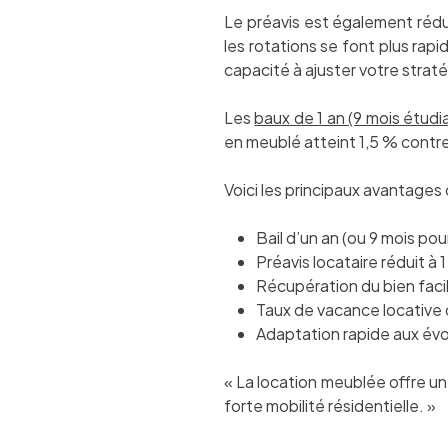
Le préavis est également rédui
les rotations se font plus rap
capacité à ajuster votre stratég
Les
baux de 1 an (9 mois étudi
en meublé atteint 1,5 % contre
Voici les principaux avantages de
Bail d’un an (ou 9 mois pou
Préavis locataire réduit à 
Récupération du bien facili
Taux de vacance locative d
Adaptation rapide aux évo
« La location meublée offre u
forte mobilité résidentielle. »