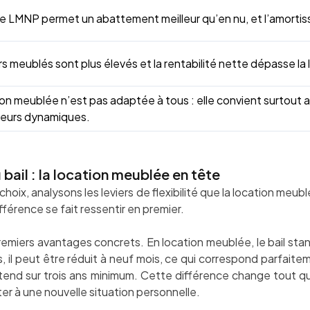
e LMNP permet un abattement meilleur qu’en nu, et l’amortis
rs meublés sont plus élevés et la rentabilité nette dépasse la 
ion meublée n’est pas adaptée à tous : elle convient surtout 
seurs dynamiques.
u bail : la location meublée en tête
choix, analysons les leviers de flexibilité que la location meu
fférence se fait ressentir en premier.
premiers avantages concrets. En location meublée, le bail sta
 il peut être réduit à neuf mois, ce qui correspond parfaiteme
étend sur trois ans minimum. Cette différence change tout 
ter à une nouvelle situation personnelle.