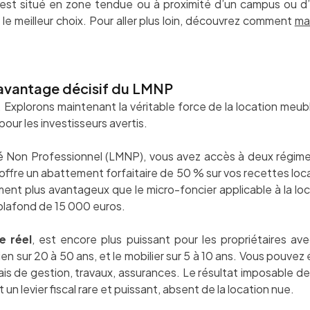
n est situé en zone tendue ou à proximité d’un campus ou d’u
le meilleur choix. Pour aller plus loin, découvrez comment
ma
n avantage décisif du LMNP
t. Explorons maintenant la véritable force de la location meubl
 pour les investisseurs avertis.
 Non Professionnel (LMNP), vous avez accès à deux régimes 
i offre un abattement forfaitaire de 50 % sur vos recettes loc
ent plus avantageux que le micro-foncier applicable à la loc
lafond de 15 000 euros.
e réel
, est encore plus puissant pour les propriétaires av
ien sur 20 à 50 ans, et le mobilier sur 5 à 10 ans. Vous pouve
rais de gestion, travaux, assurances. Le résultat imposable de
 un levier fiscal rare et puissant, absent de la location nue.