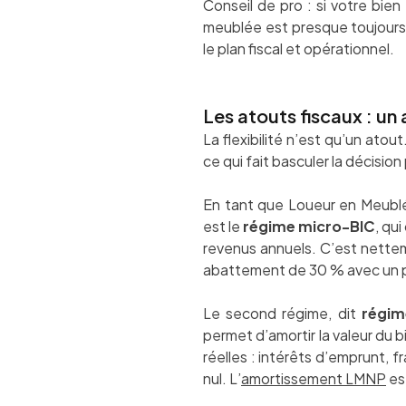
Conseil de pro : si votre bie
meublée est presque toujours 
le plan fiscal et opérationnel.
Les atouts fiscaux : u
La flexibilité n’est qu’un atou
ce qui fait basculer la décision
En tant que Loueur en Meublé
est le
régime micro-BIC
, qu
revenus annuels. C’est nettem
abattement de 30 % avec un p
Le second régime, dit
régim
permet d’amortir la valeur du b
réelles : intérêts d’emprunt, f
nul. L’
amortissement LMNP
est