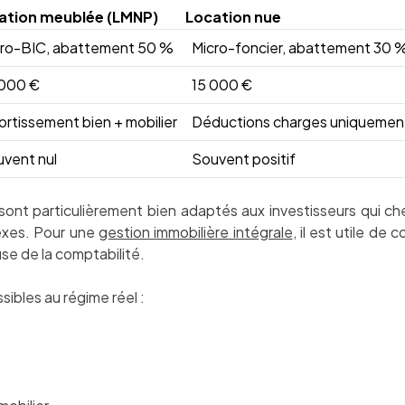
ation meublée (LMNP)
Location nue
cro-BIC, abattement 50 %
Micro-foncier, abattement 30 
 000 €
15 000 €
rtissement bien + mobilier
Déductions charges uniquemen
vent nul
Souvent positif
sont particulièrement bien adaptés aux investisseurs qui che
exes. Pour une
gestion immobilière intégrale
, il est utile de
se de la comptabilité.
sibles au régime réel :