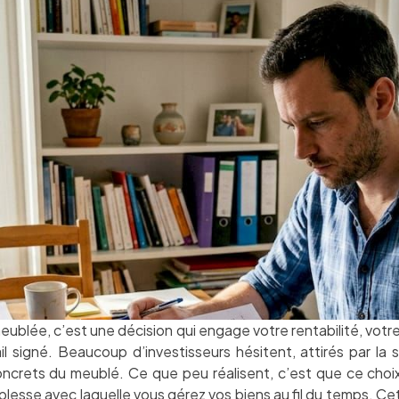
eublée, c’est une décision qui engage votre rentabilité, votre
il signé. Beaucoup d’investisseurs hésitent, attirés par la 
oncrets du meublé. Ce que peu réalisent, c’est que ce choi
plesse avec laquelle vous gérez vos biens au fil du temps. Cet