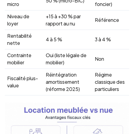
50 % (micro-BIC)
micro
foncier)
Niveau de
+15 à +30 % par
Référence
loyer
rapport au nu
Rentabilité
4 à 5 %
3 à 4 %
nette
Contrainte
Oui (liste légale de
Non
mobilier
mobilier)
Réintégration
Régime
Fiscalité plus-
amortissement
classique des
value
(réforme 2025)
particuliers