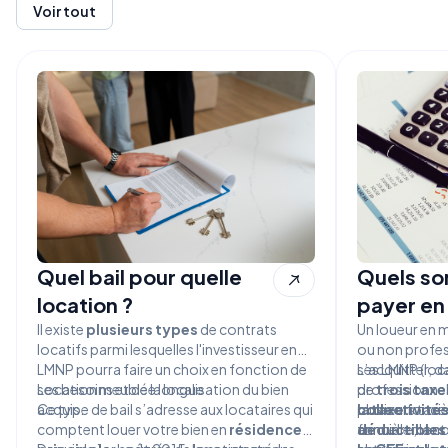
Voir tout
Quel bail pour quelle
Quels son
location ?
payer en
Il existe
plusieurs types
de contrats
Un loueur en 
locatifs parmi lesquelles l'investisseur en
ou non profes
LMNP pourra faire un choix en fonction de
s’acquitter, d
Les LMNP (loc
ses besoins et de la localisation du bien
Location meublée longue
de
professionnell
trois taxe
acquis.
Ce type de bail s’adresse aux locataires qui
collectivités
plusieurs taxes
la taxe
fonciè
comptent louer votre bien en
résidence
foncière, la c
déductibles
annuellement p