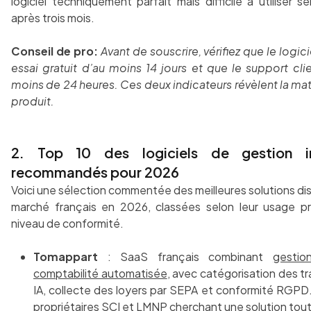
logiciel techniquement parfait mais difficile à utiliser 
après trois mois.
Conseil de pro:
Avant de souscrire, vérifiez que le logi
essai gratuit d’au moins 14 jours et que le support cl
moins de 24 heures. Ces deux indicateurs révèlent la matu
produit.
2. Top 10 des logiciels de gestion im
recommandés pour 2026
Voici une sélection commentée des meilleures solutions dis
marché français en 2026, classées selon leur usage pri
niveau de conformité.
Tomappart
: SaaS français combinant
gestio
comptabilité automatisée
, avec catégorisation des t
IA, collecte des loyers par SEPA et conformité RGPD. 
propriétaires SCI et LMNP cherchant une solution tou