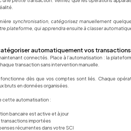
c une petite transaction. Vérifiez que les opérations appara
éalité.
ière synchronisation, catégorisez manuellement quelques
 votre plateforme, qui apprendra ensuite à classer automatiq
catégoriser automatiquement vos transactions
intenant connectés. Place à l’automatisation : la plateform
chaque transaction sans intervention manuelle.
 fonctionne dès que vos comptes sont liés. Chaque opérat
lux bruts en données organisées.
 cette automatisation :
tion bancaire est active et à jour
s transactions importées
épenses récurrentes dans votre SCI