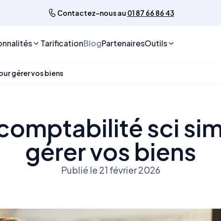
Contactez-nous au
01 87 66 86 43
onnalités
Tarification
Blog
Partenaires
Outils
pour gérer vos biens
 comptabilité sci si
gérer vos biens
Publié le 21 février 2026