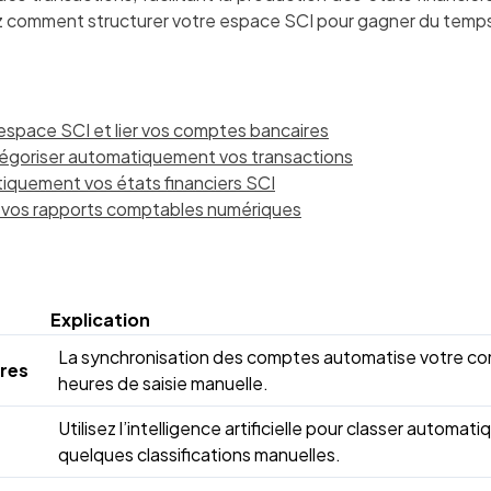
z comment structurer votre espace SCI pour gagner du temps 
 espace SCI et lier vos comptes bancaires
tégoriser automatiquement vos transactions
iquement vos états financiers SCI
der vos rapports comptables numériques
Explication
La synchronisation des comptes automatise votre comp
ires
heures de saisie manuelle.
Utilisez l’intelligence artificielle pour classer autom
quelques classifications manuelles.