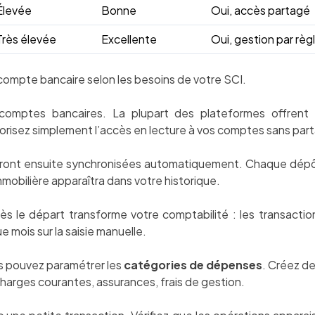
Élevée
Bonne
Oui, accès partagé
Très élevée
Excellente
Oui, gestion par règ
u compte bancaire selon les besoins de votre SCI.
omptes bancaires. La plupart des plateformes offrent 
risez simplement l’accès en lecture à vos comptes sans parta
eront ensuite synchronisées automatiquement. Chaque dépô
obilière apparaîtra dans votre historique.
s le départ transforme votre comptabilité : les transactio
 mois sur la saisie manuelle.
us pouvez paramétrer les
catégories de dépenses
. Créez d
 charges courantes, assurances, frais de gestion.