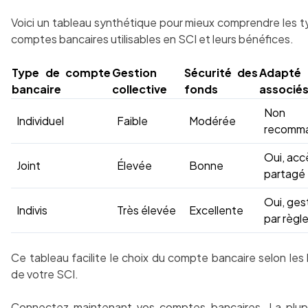
Voici un tableau synthétique pour mieux comprendre les 
comptes bancaires utilisables en SCI et leurs bénéfices.
Type de compte
Gestion
Sécurité des
Adapt
bancaire
collective
fonds
associé
Non
Individuel
Faible
Modérée
recomm
Oui, acc
Joint
Élevée
Bonne
partagé
Oui, ges
Indivis
Très élevée
Excellente
par règl
Ce tableau facilite le choix du compte bancaire selon les
de votre SCI.
Connectez maintenant vos comptes bancaires. La plup