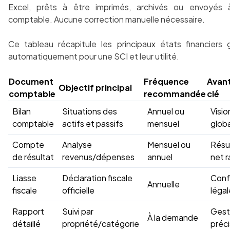
Excel, prêts à être imprimés, archivés ou envoyés 
comptable. Aucune correction manuelle nécessaire.
Ce tableau récapitule les principaux états financiers 
automatiquement pour une SCI et leur utilité.
Document
Fréquence
Avan
Objectif principal
comptable
recommandée
clé
Bilan
Situations des
Annuel ou
Visio
comptable
actifs et passifs
mensuel
glob
Compte
Analyse
Mensuel ou
Résu
de résultat
revenus/dépenses
annuel
net r
Liasse
Déclaration fiscale
Conf
Annuelle
fiscale
officielle
légal
Rapport
Suivi par
Gest
À la demande
détaillé
propriété/catégorie
préc