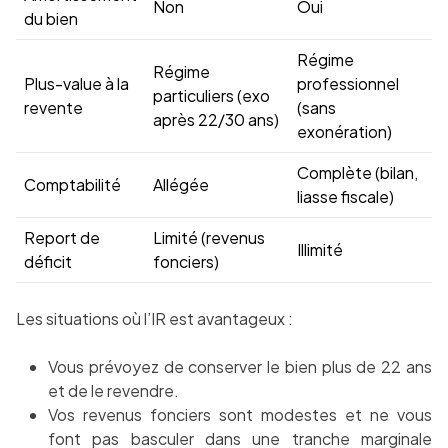
Non
Oui
du bien
Régime
Régime
Plus-value à la
professionnel
particuliers (exo
revente
(sans
après 22/30 ans)
exonération)
Complète (bilan,
Comptabilité
Allégée
liasse fiscale)
Report de
Limité (revenus
Illimité
déficit
fonciers)
Les situations où l’IR est avantageux :
Vous prévoyez de conserver le bien plus de 22 ans
et de le revendre.
Vos revenus fonciers sont modestes et ne vous
font pas basculer dans une tranche marginale