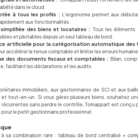
bilité dans le cloud.
ptée à tous les profils :
L'ergonomie permet aux débuta
apidement aux fonctionnalités.
simplifiée des biens et locataires :
Tous les éléments —
bles et pilotables depuis un seul tableau de bord.
nce artificielle pour la catégorisation automatique des 
 accélérer la tenue comptable et limiter les erreurs humaine
e des documents fiscaux et comptables :
Bilan, compt
, facilitant les déclarations et les audits.
iétaires immobiliers, aux gestionnaires de SCI et aux bail
e et tout-en-un. Si vous gérez plusieurs biens, souhaitez un
 récurrentes sans perdre le contrôle, Tomappart est conçu po
 pour le petit gestionnaire professionnel.
ique
à sa combinaison rare : tableau de bord centralisé + com