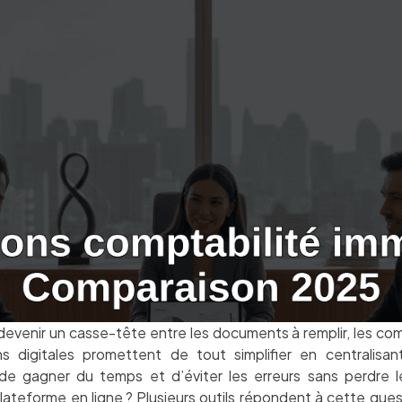
devenir un casse-tête entre les documents à remplir, les comp
ns digitales promettent de tout simplifier en centralisa
e de gagner du temps et d’éviter les erreurs sans perdre 
lateforme en ligne ? Plusieurs outils répondent à cette ques