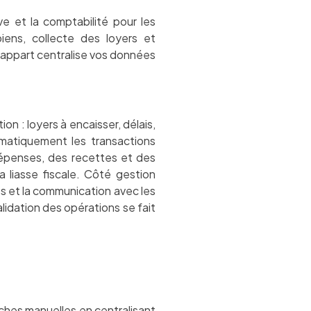
e et la comptabilité pour les
iens, collecte des loyers et
appart centralise vos données
n : loyers à encaisser, délais,
tomatiquement les transactions
dépenses, des recettes et des
 liasse fiscale. Côté gestion
es et la communication avec les
lidation des opérations se fait
ches manuelles en centralisant