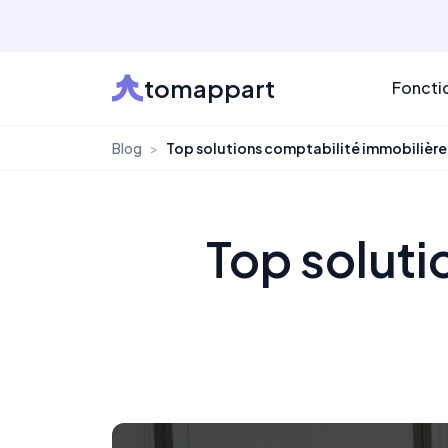
tomappart
Foncti
Blog
>
Top solutions comptabilité immobilièr
Top soluti