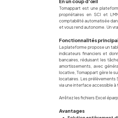
En un coup d'œil
Tomappart est une plateforme 
propriétaires en SCI et LMN
comptabilité automatisée dans
et vous rend autonome. Un vra
Fonctionnalités principa
La plateforme propose un tablea
indicateurs financiers et don
bancaires, réduisant les tâch
amortissements, avec générat
locative, Tomappart gère le su
locataires. Les prélèvements S
via une interface accessible à t
Arrêtez les fichiers Excel éparp
Avantages
Solution entièrement di