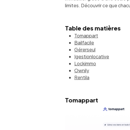
limites. Découvrir ce que chac
Table des matières
Tomappart
Bailfacile
Gérerseul
Igestionlocative
Lockimmo
Ownily
Rentila
Tomappart