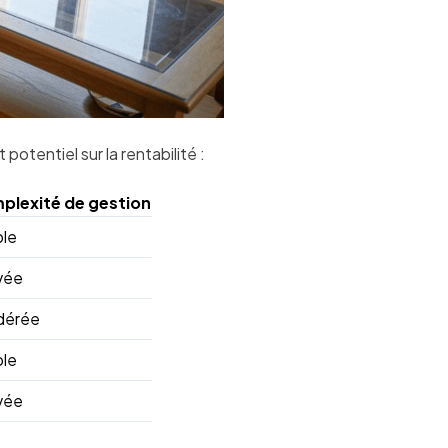
otentiel sur la rentabilité :
plexité de gestion
ble
vée
dérée
ble
vée