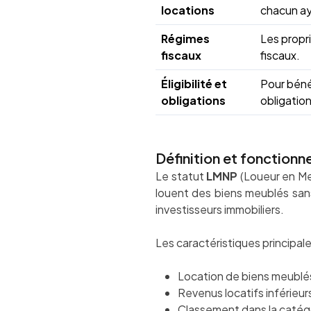
locations
chacun ay
Régimes
Les propri
fiscaux
fiscaux.
Éligibilité et
Pour bénéf
obligations
obligation
Définition et fonction
Le statut
LMNP
(Loueur en Meu
louent des biens meublés sans 
investisseurs immobiliers.
Les caractéristiques principal
Location de biens meublés
Revenus locatifs inférieurs
Classement dans la catég