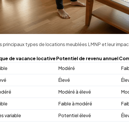
s principaux types de locations meublées LMNP et leur impact p
que de vacance locative
Potentiel de revenu annuel
Com
ible
Modéré
Fai
evé
Élevé
Éle
odéré
Modéré à élevé
Mo
ible
Faible à modéré
Fai
ès variable
Potentiel élevé
Éle