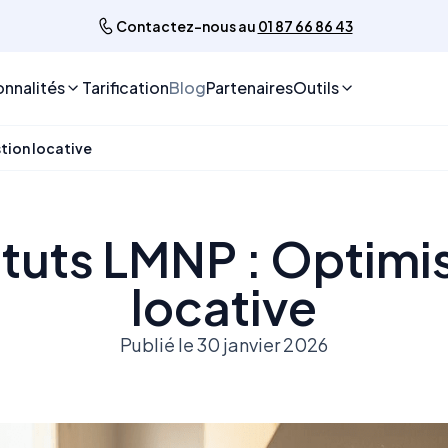
Contactez-nous au
01 87 66 86 43
onnalités
Tarification
Blog
Partenaires
Outils
stion locative
tuts LMNP : Optimis
locative
Publié le 30 janvier 2026