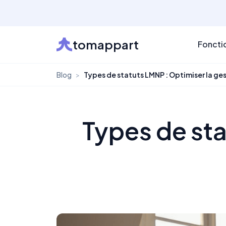
tomappart
Foncti
Blog
>
Types de statuts LMNP : Optimiser la ge
Types de sta