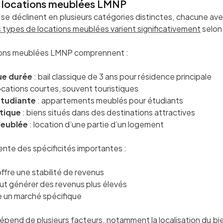
e locations meublées LMNP
e déclinent en plusieurs catégories distinctes, chacune ave
 types de locations meublées varient significativement
selon 
tions meublées LMNP comprennent :
ue durée
: bail classique de 3 ans pour résidence principale
ocations courtes, souvent touristiques
étudiante
: appartements meublés pour étudiants
stique
: biens situés dans des destinations attractives
meublée
: location d’une partie d’un logement
nte des spécificités importantes :
ffre une stabilité de revenus
eut générer des revenus plus élevés
le un marché spécifique
épend de plusieurs facteurs, notamment la localisation du bien