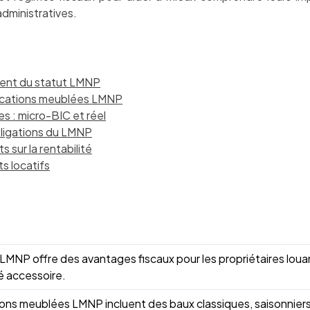
administratives.
ment du statut LMNP
locations meublées LMNP
s : micro-BIC et réel
obligations du LMNP
s sur la rentabilité
s locatifs
 LMNP offre des avantages fiscaux pour les propriétaires lou
té accessoire.
ions meublées LMNP incluent des baux classiques, saisonniers,