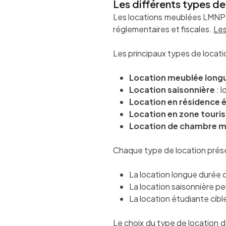
Les différents types d
Les locations meublées LMNP s
réglementaires et fiscales.
Les
Les principaux types de loca
Location meublée long
Location saisonnière
: l
Location en résidence 
Location en zone touri
Location de chambre 
Chaque type de location prése
La location longue durée o
La location saisonnière p
La location étudiante cib
Le choix du type de location d