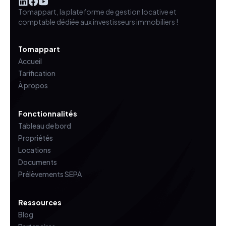
Tomappart, la plateforme de gestion locative et
comptable dédiée aux investisseurs immobiliers !
Tomappart
Accueil
Tarification
À propos
Fonctionnalités
Tableau de bord
Propriétés
Locations
Documents
Prélèvements SEPA
Ressources
Blog