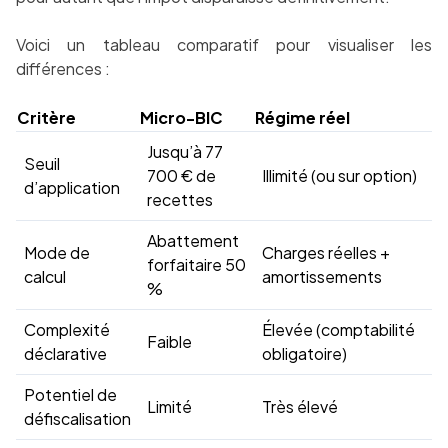
Voici un tableau comparatif pour visualiser les
différences :
Critère
Micro-BIC
Régime réel
Jusqu’à 77
Seuil
700 € de
Illimité (ou sur option)
d’application
recettes
Abattement
Mode de
Charges réelles +
forfaitaire 50
calcul
amortissements
%
Complexité
Élevée (comptabilité
Faible
déclarative
obligatoire)
Potentiel de
Limité
Très élevé
défiscalisation