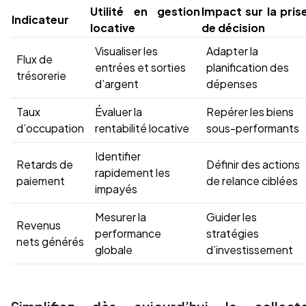
Utilité en gestion
Impact sur la pris
Indicateur
locative
de décision
Visualiser les
Adapter la
Flux de
entrées et sorties
planification des
trésorerie
d’argent
dépenses
Taux
Évaluer la
Repérer les biens
d’occupation
rentabilité locative
sous-performants
Identifier
Retards de
Définir des actions
rapidement les
paiement
de relance ciblées
impayés
Mesurer la
Guider les
Revenus
performance
stratégies
nets générés
globale
d’investissement