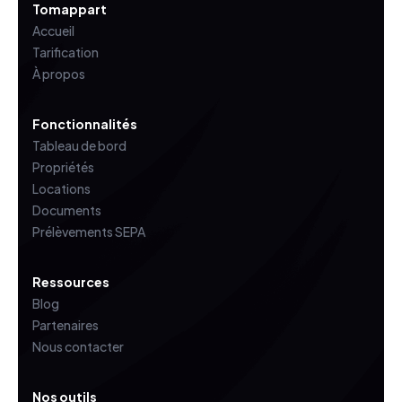
Tomappart
Accueil
Tarification
À propos
Fonctionnalités
Tableau de bord
Propriétés
Locations
Documents
Prélèvements SEPA
Ressources
Blog
Partenaires
Nous contacter
Nos outils