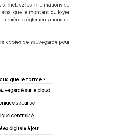
s. Incluez les informations du
, ainsi que le montant du loyer
x dernières réglementations en
urs copies de sauvegarde pour
ous quelle forme ?
auvegardé sur le cloud
onique sécurisé
ique centralisé
es digitale à jour