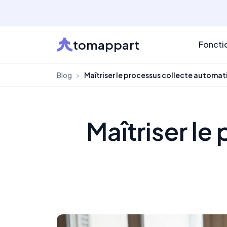
tomappart
Foncti
Blog
>
Maîtriser le processus collecte automati
Maîtriser l