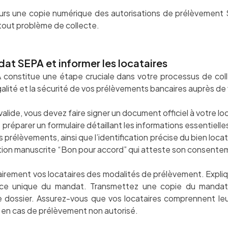
urs une copie numérique des autorisations de prélèvement S
tout problème de collecte.
dat SEPA et informer les locataires
 constitue une étape cruciale dans votre processus de col
alité et la sécurité de vos prélèvements bancaires auprès de 
lide, vous devez faire signer un document officiel à votre lo
éparer un formulaire détaillant les informations essentielle
s prélèvements, ainsi que l’identification précise du bien locat
ion manuscrite “Bon pour accord” qui atteste son consentem
lairement vos locataires des modalités de prélèvement. Expli
nce unique du mandat. Transmettez une copie du mandat 
re dossier. Assurez-vous que vos locataires comprennent leur
n cas de prélèvement non autorisé.