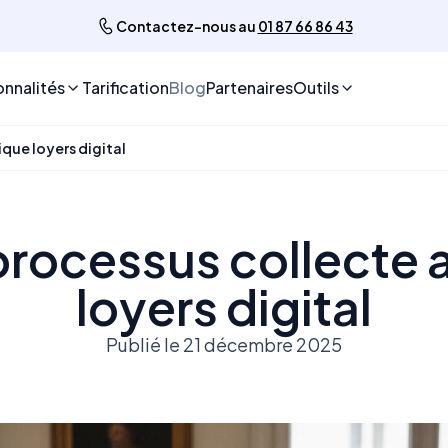
Contactez-nous au
01 87 66 86 43
onnalités
Tarification
Blog
Partenaires
Outils
que loyers digital
e processus collecte
loyers digital
Publié le 21 décembre 2025