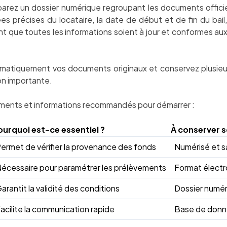
parez un dossier numérique regroupant les documents officiel
es précises du locataire, la date de début et de fin du bail
nt que toutes les informations soient à jour et conformes au
ématiquement vos documents originaux et conservez plusie
on importante.
cuments et informations recommandés pour démarrer :
ourquoi est-ce essentiel ?
À conserver s
ermet de vérifier la provenance des fonds
Numérisé et s
écessaire pour paramétrer les prélèvements
Format électr
arantit la validité des conditions
Dossier numér
acilite la communication rapide
Base de donné