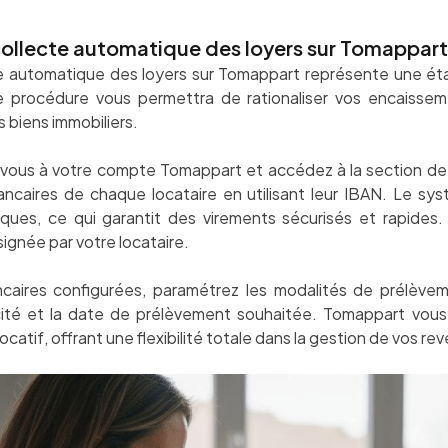
 collecte automatique des loyers sur Tomappart
te automatique des loyers sur Tomappart représente une éta
te procédure vous permettra de rationaliser vos encaiss
s biens immobiliers.
ous à votre compte Tomappart et accédez à la section d
bancaires de chaque locataire en utilisant leur IBAN. Le s
es, ce qui garantit des virements sécurisés et rapides. V
signée par votre locataire.
ncaires configurées, paramétrez les modalités de prélève
cité et la date de prélèvement souhaitée. Tomappart vous
atif, offrant une flexibilité totale dans la gestion de vos rev